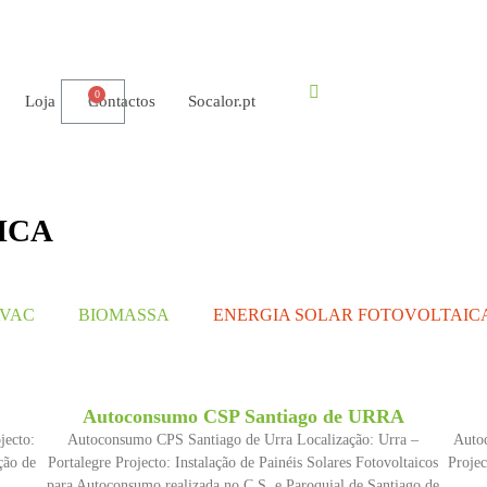
Loja
Contactos
Socalor.pt
ICA
VAC
BIOMASSA
ENERGIA SOLAR FOTOVOLTAIC
Autoconsumo CSP Santiago de URRA
jecto:
Autoconsumo CPS Santiago de Urra Localização: Urra –
Auto
ção de
Portalegre Projecto: Instalação de Painéis Solares Fotovoltaicos
Projec
para Autoconsumo realizada no C.S. e Paroquial de Santiago de