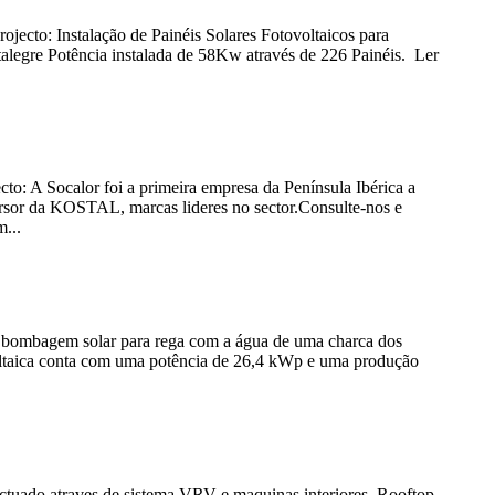
jecto: Instalação de Painéis Solares Fotovoltaicos para
alegre Potência instalada de 58Kw através de 226 Painéis. Ler
: A Socalor foi a primeira empresa da Península Ibérica a
ersor da KOSTAL, marcas lideres no sector.Consulte-nos e
m...
 bombagem solar para rega com a água de uma charca dos
ovoltaica conta com uma potência de 26,4 kWp e uma produção
ectuado atraves de sistema VRV e maquinas interiores. Rooftop