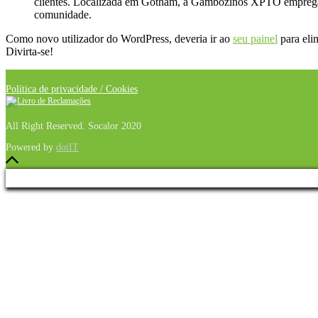
clientes. Localizada em Gotham, a Gambozinos XPTO emprega m
comunidade.
Como novo utilizador do WordPress, deveria ir ao
seu painel
para eli
Divirta-se!
Política de privacidade / Cookies
All Right Reserved. Socalor 2020
Powered by
dotIT