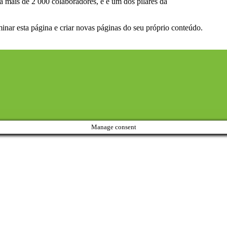
ais de 2 000 colaboradores, e é um dos pilares da
minar esta página e criar novas páginas do seu próprio conteúdo.
Manage consent